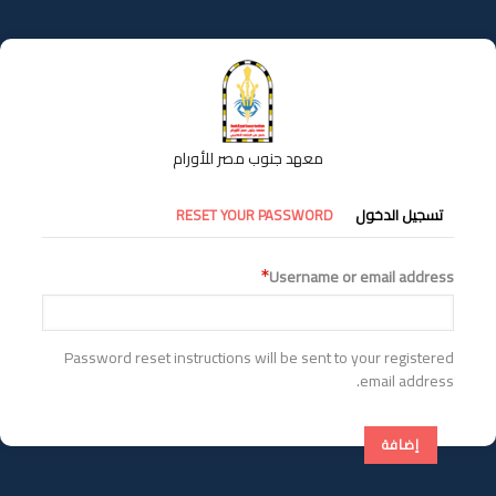
تجاوز
إلى
المحتوى
الرئيسي
معهد جنوب مصر للأورام
التبويبات
تسجيل الدخول
RESET YOUR PASSWORD
الأساسية
Username or email address
Password reset instructions will be sent to your registered
email address.