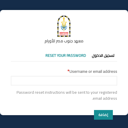
تجاوز
إلى
المحتوى
الرئيسي
معهد جنوب مصر للأورام
التبويبات
تسجيل الدخول
RESET YOUR PASSWORD
الأساسية
Username or email address
Password reset instructions will be sent to your registered
email address.