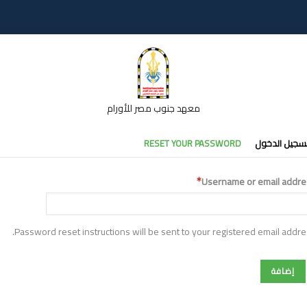
معهد جنوب مصر للأورام
تبويبات
سجيل الدخول
RESET YOUR PASSWORD
أساسية
Username or email addre
Password reset instructions will be sent to your registered email addre