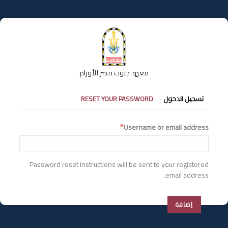
تجاوز
إلى
المحتوى
الرئيسي
معهد جنوب مصر للأورام
التبويبات
تسجيل الدخول
RESET YOUR PASSWORD
الأساسية
Username or email address
Password reset instructions will be sent to your registered
email address.