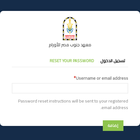
تجاوز
إلى
المحتوى
الرئيسي
معهد جنوب مصر للأورام
التبويبات
تسجيل الدخول
RESET YOUR PASSWORD
الأساسية
Username or email address
Password reset instructions will be sent to your registered
email address.