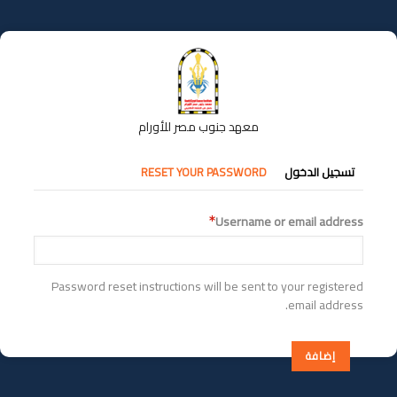
تجاوز
إلى
المحتوى
الرئيسي
معهد جنوب مصر للأورام
التبويبات
تسجيل الدخول
RESET YOUR PASSWORD
الأساسية
Username or email address
Password reset instructions will be sent to your registered
email address.