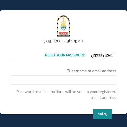
تجاوز
إلى
المحتوى
الرئيسي
معهد جنوب مصر للأورام
التبويبات
تسجيل الدخول
RESET YOUR PASSWORD
الأساسية
Username or email address
Password reset instructions will be sent to your registered
email address.