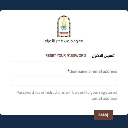
تجاوز
إلى
المحتوى
الرئيسي
معهد جنوب مصر للأورام
التبويبات
تسجيل الدخول
RESET YOUR PASSWORD
الأساسية
Username or email address
Password reset instructions will be sent to your registered
email address.