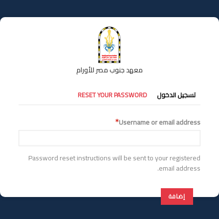
تجاوز
إلى
المحتوى
الرئيسي
معهد جنوب مصر للأورام
التبويبات
تسجيل الدخول
RESET YOUR PASSWORD
الأساسية
Username or email address
Password reset instructions will be sent to your registered
email address.