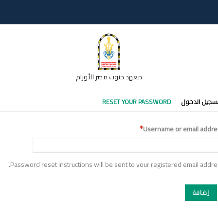
معهد جنوب مصر للأورام
تبويبات
سجيل الدخول
RESET YOUR PASSWORD
أساسية
Username or email addre
Password reset instructions will be sent to your registered email addre