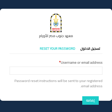
تجاوز
إلى
المحتوى
الرئيسي
معهد جنوب مصر للأورام
التبويبات
تسجيل الدخول
RESET YOUR PASSWORD
الأساسية
Username or email address
Password reset instructions will be sent to your registered
email address.