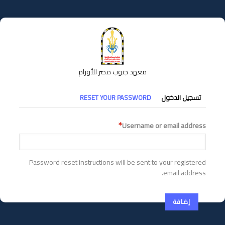
تجاوز
إلى
المحتوى
الرئيسي
معهد جنوب مصر للأورام
التبويبات
تسجيل الدخول
RESET YOUR PASSWORD
الأساسية
Username or email address
Password reset instructions will be sent to your registered
email address.