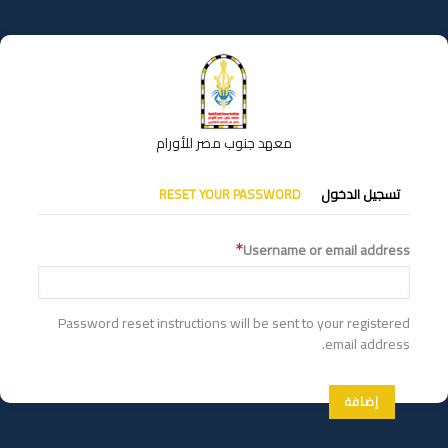
تجاوز
إلى
المحتوى
الرئيسي
معهد جنوب مصر للأورام
التبويبات
تسجيل الدخول
RESET YOUR PASSWORD
الأساسية
Username or email address
Password reset instructions will be sent to your registered
email address.