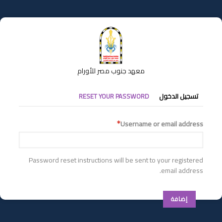
تجاوز
إلى
المحتوى
الرئيسي
معهد جنوب مصر للأورام
التبويبات
تسجيل الدخول
RESET YOUR PASSWORD
الأساسية
Username or email address
Password reset instructions will be sent to your registered
email address.