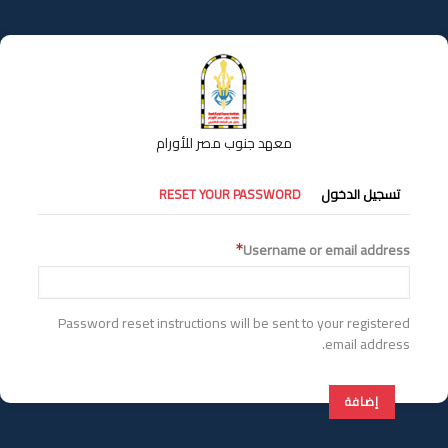
تجاوز
إلى
المحتوى
الرئيسي
معهد جنوب مصر للأورام
التبويبات
تسجيل الدخول
RESET YOUR PASSWORD
الأساسية
Username or email address
Password reset instructions will be sent to your registered
email address.