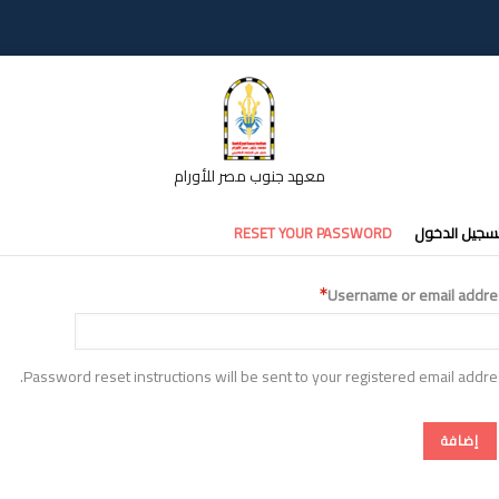
معهد جنوب مصر للأورام
تبويبات
سجيل الدخول
RESET YOUR PASSWORD
أساسية
Username or email addre
Password reset instructions will be sent to your registered email addre