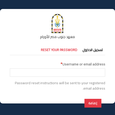
تجاوز
إلى
المحتوى
الرئيسي
معهد جنوب مصر للأورام
التبويبات
تسجيل الدخول
RESET YOUR PASSWORD
الأساسية
Username or email address
Password reset instructions will be sent to your registered
email address.