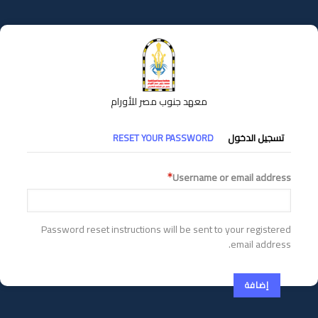
تجاوز
إلى
المحتوى
الرئيسي
معهد جنوب مصر للأورام
التبويبات
تسجيل الدخول
RESET YOUR PASSWORD
الأساسية
Username or email address
Password reset instructions will be sent to your registered
email address.