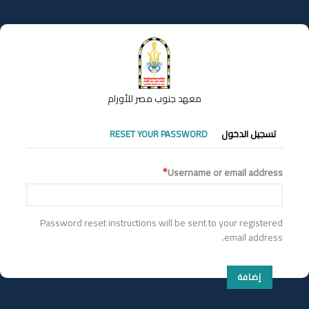
تجاوز
إلى
المحتوى
الرئيسي
معهد جنوب مصر للأورام
التبويبات
تسجيل الدخول
RESET YOUR PASSWORD
الأساسية
Username or email address
Password reset instructions will be sent to your registered
email address.