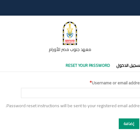
معهد جنوب مصر للأورام
تبويبات
سجيل الدخول
RESET YOUR PASSWORD
أساسية
Username or email addre
Password reset instructions will be sent to your registered email addre