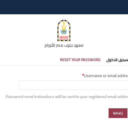
معهد جنوب مصر للأورام
تبويبات
سجيل الدخول
RESET YOUR PASSWORD
أساسية
Username or email addre
Password reset instructions will be sent to your registered email addre