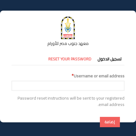
تجاوز
إلى
المحتوى
الرئيسي
معهد جنوب مصر للأورام
التبويبات
تسجيل الدخول
RESET YOUR PASSWORD
الأساسية
Username or email address
Password reset instructions will be sent to your registered
email address.