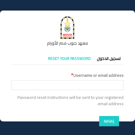
تجاوز
إلى
المحتوى
الرئيسي
معهد جنوب مصر للأورام
التبويبات
تسجيل الدخول
RESET YOUR PASSWORD
الأساسية
Username or email address
Password reset instructions will be sent to your registered
email address.