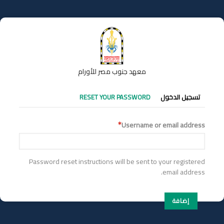
تجاوز
إلى
المحتوى
الرئيسي
معهد جنوب مصر للأورام
التبويبات
تسجيل الدخول
RESET YOUR PASSWORD
الأساسية
Username or email address
Password reset instructions will be sent to your registered
email address.