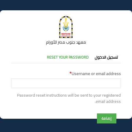
تجاوز
إلى
المحتوى
الرئيسي
معهد جنوب مصر للأورام
التبويبات
تسجيل الدخول
RESET YOUR PASSWORD
الأساسية
Username or email address
Password reset instructions will be sent to your registered
email address.