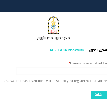
معهد جنوب مصر للأورام
تبويبات
سجيل الدخول
RESET YOUR PASSWORD
أساسية
Username or email addre
Password reset instructions will be sent to your registered email addre