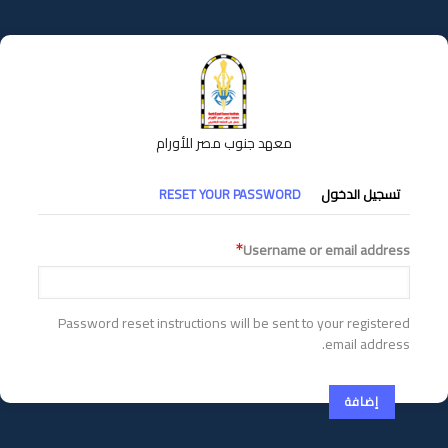
تجاوز
إلى
المحتوى
الرئيسي
معهد جنوب مصر للأورام
التبويبات
تسجيل الدخول
RESET YOUR PASSWORD
الأساسية
Username or email address
Password reset instructions will be sent to your registered
email address.