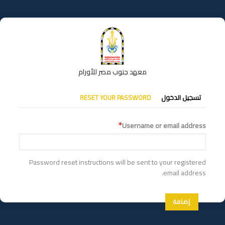
تجاوز
إلى
المحتوى
الرئيسي
معهد جنوب مصر للأورام
التبويبات
تسجيل الدخول
RESET YOUR PASSWORD
الأساسية
Username or email address
Password reset instructions will be sent to your registered
email address.