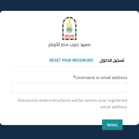
تجاوز
إلى
المحتوى
الرئيسي
معهد جنوب مصر للأورام
التبويبات
تسجيل الدخول
RESET YOUR PASSWORD
الأساسية
Username or email address
Password reset instructions will be sent to your registered
email address.