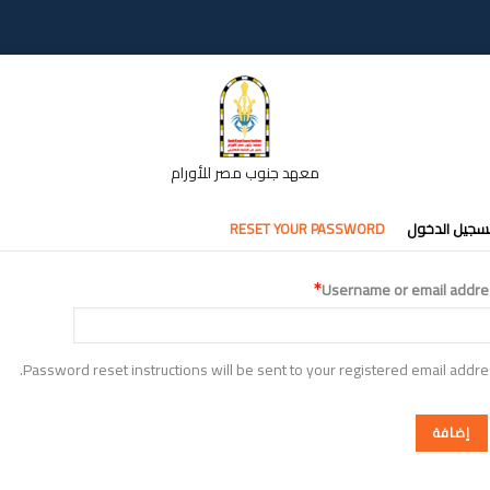
معهد جنوب مصر للأورام
تبويبات
سجيل الدخول
RESET YOUR PASSWORD
أساسية
Username or email addre
Password reset instructions will be sent to your registered email addre