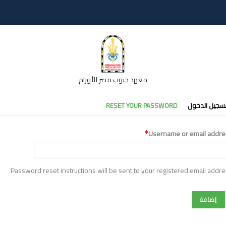
معهد جنوب مصر للأورام
تبويبات
سجيل الدخول
RESET YOUR PASSWORD
أساسية
Username or email addre
Password reset instructions will be sent to your registered email addre