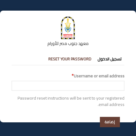
تجاوز
إلى
المحتوى
الرئيسي
معهد جنوب مصر للأورام
التبويبات
تسجيل الدخول
RESET YOUR PASSWORD
الأساسية
Username or email address
Password reset instructions will be sent to your registered
email address.