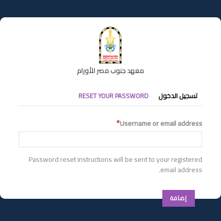
تجاوز
إلى
المحتوى
الرئيسي
معهد جنوب مصر للأورام
التبويبات
تسجيل الدخول
RESET YOUR PASSWORD
الأساسية
Username or email address
Password reset instructions will be sent to your registered
email address.