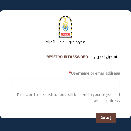
تجاوز
إلى
المحتوى
الرئيسي
معهد جنوب مصر للأورام
التبويبات
تسجيل الدخول
RESET YOUR PASSWORD
الأساسية
Username or email address
Password reset instructions will be sent to your registered
email address.