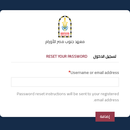
تجاوز
إلى
المحتوى
الرئيسي
معهد جنوب مصر للأورام
التبويبات
تسجيل الدخول
RESET YOUR PASSWORD
الأساسية
Username or email address
Password reset instructions will be sent to your registered
email address.