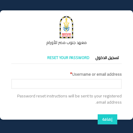
تجاوز
إلى
المحتوى
الرئيسي
معهد جنوب مصر للأورام
التبويبات
تسجيل الدخول
RESET YOUR PASSWORD
الأساسية
Username or email address
Password reset instructions will be sent to your registered
email address.