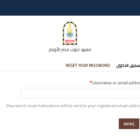
معهد جنوب مصر للأورام
تبويبات
سجيل الدخول
RESET YOUR PASSWORD
أساسية
Username or email addre
Password reset instructions will be sent to your registered email addre