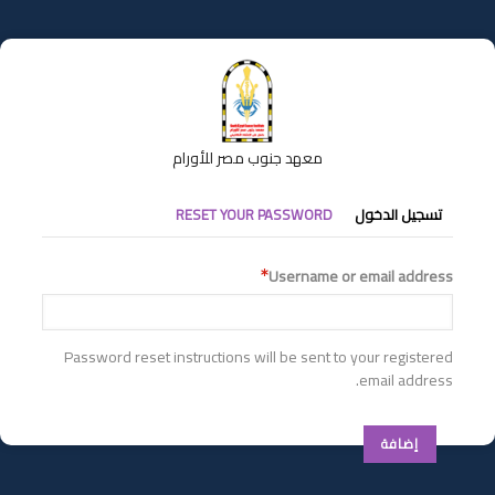
تجاوز
إلى
المحتوى
الرئيسي
معهد جنوب مصر للأورام
التبويبات
تسجيل الدخول
RESET YOUR PASSWORD
الأساسية
Username or email address
Password reset instructions will be sent to your registered
email address.