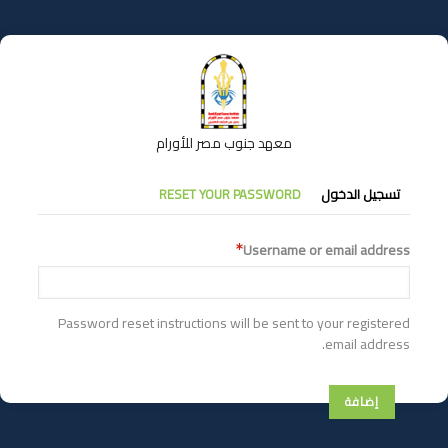
تجاوز
إلى
المحتوى
الرئيسي
معهد جنوب مصر للأورام
التبويبات
تسجيل الدخول
RESET YOUR PASSWORD
الأساسية
Username or email address
Password reset instructions will be sent to your registered
email address.