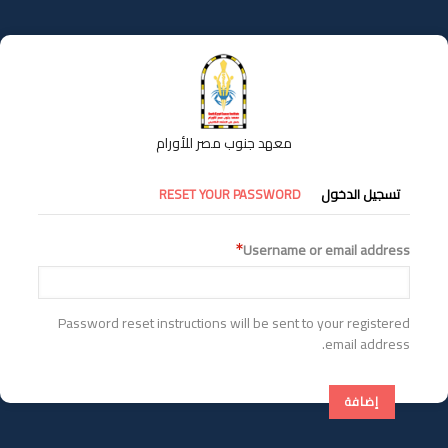
تجاوز
إلى
المحتوى
الرئيسي
معهد جنوب مصر للأورام
التبويبات
تسجيل الدخول
RESET YOUR PASSWORD
الأساسية
Username or email address
Password reset instructions will be sent to your registered
email address.