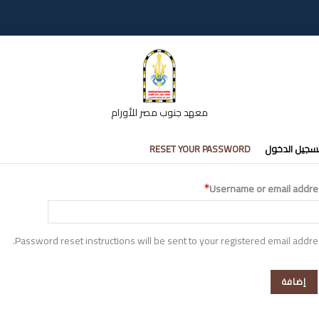
معهد جنوب مصر للأورام
تبويبات
سجيل الدخول
RESET YOUR PASSWORD
أساسية
Username or email addre
Password reset instructions will be sent to your registered email addre