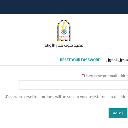
معهد جنوب مصر للأورام
تبويبات
سجيل الدخول
RESET YOUR PASSWORD
أساسية
Username or email addre
Password reset instructions will be sent to your registered email addre