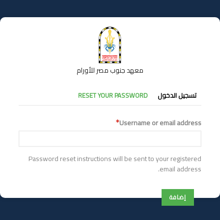
تجاوز
إلى
المحتوى
الرئيسي
معهد جنوب مصر للأورام
التبويبات
تسجيل الدخول
RESET YOUR PASSWORD
الأساسية
Username or email address
Password reset instructions will be sent to your registered
email address.