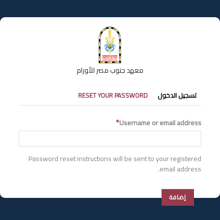
تجاوز
إلى
المحتوى
الرئيسي
معهد جنوب مصر للأورام
التبويبات
تسجيل الدخول
RESET YOUR PASSWORD
الأساسية
Username or email address
Password reset instructions will be sent to your registered
email address.