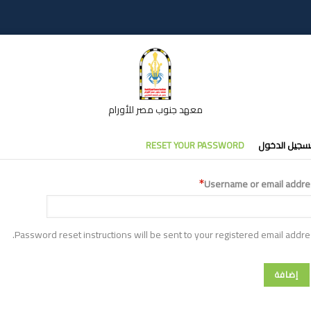
معهد جنوب مصر للأورام
تبويبات
سجيل الدخول
RESET YOUR PASSWORD
أساسية
Username or email addre
Password reset instructions will be sent to your registered email addre