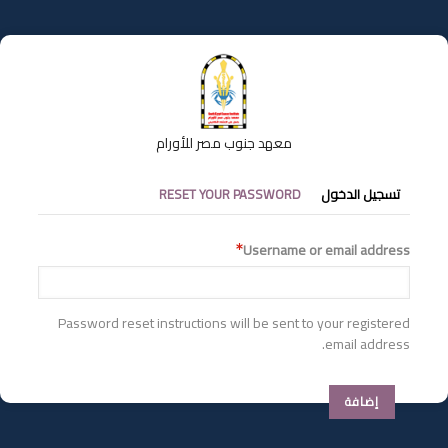
تجاوز
إلى
المحتوى
الرئيسي
معهد جنوب مصر للأورام
التبويبات
تسجيل الدخول
RESET YOUR PASSWORD
الأساسية
Username or email address
Password reset instructions will be sent to your registered
email address.