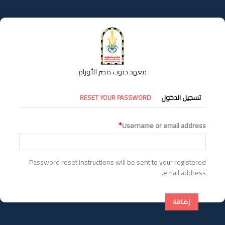
تجاوز
إلى
المحتوى
الرئيسي
معهد جنوب مصر للأورام
التبويبات
تسجيل الدخول
RESET YOUR PASSWORD
الأساسية
Username or email address
Password reset instructions will be sent to your registered
email address.