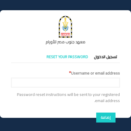
تجاوز
إلى
المحتوى
الرئيسي
معهد جنوب مصر للأورام
التبويبات
تسجيل الدخول
RESET YOUR PASSWORD
الأساسية
Username or email address
Password reset instructions will be sent to your registered
email address.