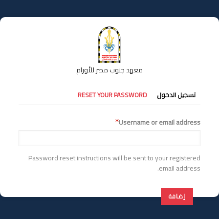
تجاوز
إلى
المحتوى
الرئيسي
معهد جنوب مصر للأورام
التبويبات
تسجيل الدخول
RESET YOUR PASSWORD
الأساسية
Username or email address
Password reset instructions will be sent to your registered
email address.