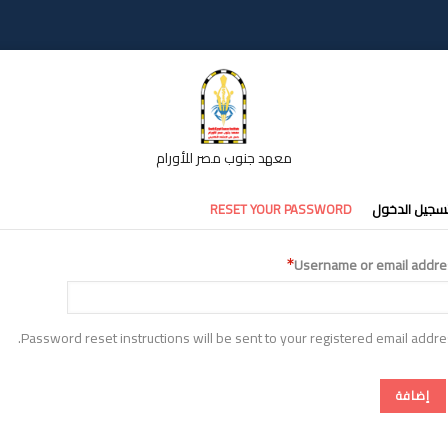
معهد جنوب مصر للأورام
تبويبات
سجيل الدخول
RESET YOUR PASSWORD
أساسية
Username or email addre
Password reset instructions will be sent to your registered email addre